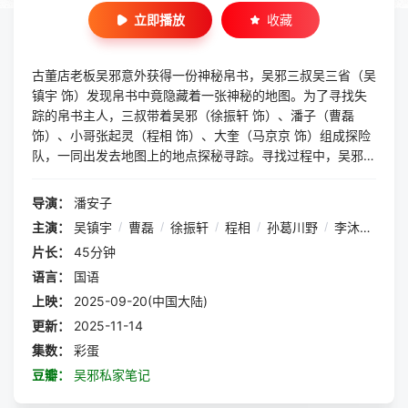
立即播放
收藏
古董店老板吴邪意外获得一份神秘帛书，吴邪三叔吴三省（吴
镇宇 饰）发现帛书中竟隐藏着一张神秘的地图。为了寻找失
踪的帛书主人，三叔带着吴邪（徐振轩 饰）、潘子（曹磊
饰）、小哥张起灵（程相 饰）、大奎（马京京 饰）组成探险
队，一同出发去地图上的地点探秘寻踪。寻找过程中，吴邪结
识了前来探秘的王胖子（孙葛川野 饰）。面对各种凶险考
验，遭遇了神秘生物的袭击，众人团结协作，凭借智慧与勇气
导演：
潘安子
化险为夷。在地底深处，他们发现的一枚蛇眉铜鱼，意外揭开
主演：
吴镇宇
/
曹磊
/
徐振轩
/
程相
/
孙葛川野
/
李沐宸
/
马
了三叔尘封的往事。三叔与神秘女子阿宁（李沐宸 饰）会面
片长：
45分钟
后，突然失去行踪。为查明真相并寻找失踪的三叔，吴邪与伙
伴们踏上新的旅程……
语言：
国语
上映：
2025-09-20(中国大陆)
更新：
2025-11-14
集数：
彩蛋
豆瓣：
吴邪私家笔记