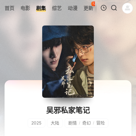
120
首页
电影
剧集
综艺
动漫
更新
热榜
APP
我的观影记录
暂无观看影片的记录
吴邪私家笔记
2025
大陆
剧情
奇幻
冒险
/
/