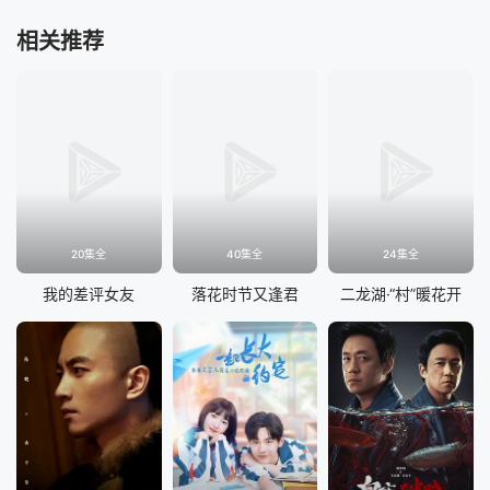
相关推荐
20集全
40集全
24集全
我的差评女友
落花时节又逢君
二龙湖·“村”暖花开