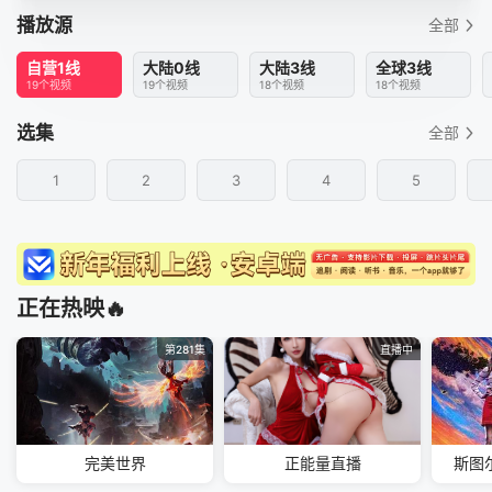
播放源
全部
自营1线
大陆0线
大陆3线
全球3线
19个视频
19个视频
18个视频
18个视频
选集
全部
1
2
3
4
5
正在热映🔥
第281集
直播中
完美世界
正能量直播
斯图