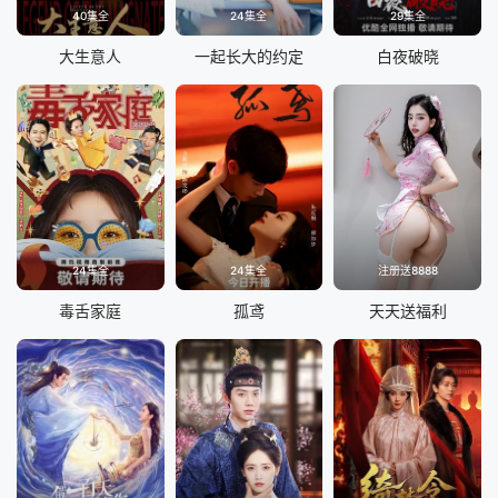
40集全
24集全
29集全
大生意人
一起长大的约定
白夜破晓
24集全
24集全
注册送8888
毒舌家庭
孤鸢
天天送福利