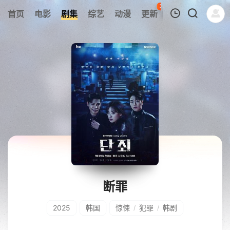
35
首页
电影
剧集
综艺
动漫
更新
热榜
APP
我的观影记录
暂无观看影片的记录
断罪
2025
韩国
惊悚
犯罪
韩剧
/
/