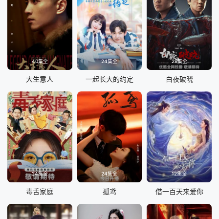
40集全
24集全
29集全
大生意人
一起长大的约定
白夜破晓
24集全
24集全
12集全
毒舌家庭
孤鸢
借一百天来爱你