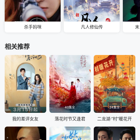
杀手妈咪
凡人修仙传
末
相关推荐
20集全
40集全
24集全
我的差评女友
落花时节又逢君
二龙湖·“村”暖花开