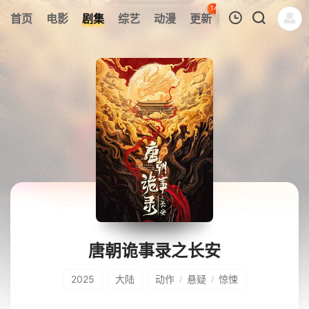
148
首页
电影
剧集
综艺
动漫
更新
热榜
APP
我的观影记录
暂无观看影片的记录
唐朝诡事录之长安
2025
大陆
动作
悬疑
惊悚
/
/