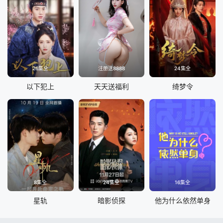
26集全
注册送8888
24集全
以下犯上
天天送福利
绮梦令
8集全
24集全
16集全
星轨
暗影侦探
他为什么依然单身