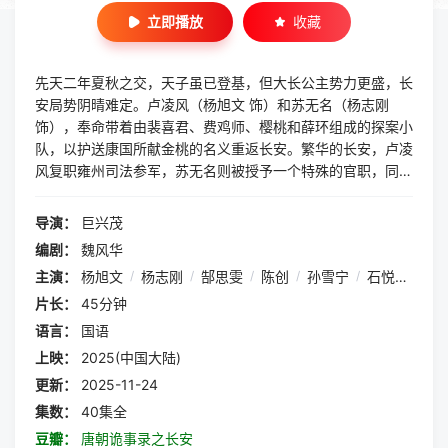
立即播放
收藏
先天二年夏秋之交，天子虽已登基，但大长公主势力更盛，长
安局势阴晴难定。卢凌风（杨旭文 饰）和苏无名（杨志刚
饰），奉命带着由裴喜君、费鸡师、樱桃和薛环组成的探案小
队，以护送康国所献金桃的名义重返长安。繁华的长安，卢凌
风复职雍州司法参军，苏无名则被授予一个特殊的官职，同时
叫费鸡师出任酥山店掌柜，并将店铺设置成全长安的暗探情报
中心。卢苏二人推出新政，开启环城探案模式，深入长安各
导演：
巨兴茂
坊，接触到了更广泛的百姓和民生，也借此避开了天子与大长
编剧：
魏风华
公主的争斗。在历经康国的金桃、成佛寺的哭声、白泽的踪
主演：
杨旭文
/
杨志刚
/
郜思雯
/
陈创
/
孙雪宁
/
石悦安鑫
迹、食尾蛇、解忧店等多宗疑案后，最终长安的风云汇聚到事
关朝堂的盛世马球案。卢凌风和苏无名，不得不直面这个刀光
片长：
45分钟
剑影的秋天以及各自的命运，并为此付出了沉重的代价。即使
语言：
国语
历经风雨，但他们终究在万年长安大观盛唐，护佑百姓的初心
上映：
2025(中国大陆)
始终没有改变。
更新：
2025-11-24
集数：
40集全
豆瓣：
唐朝诡事录之长安