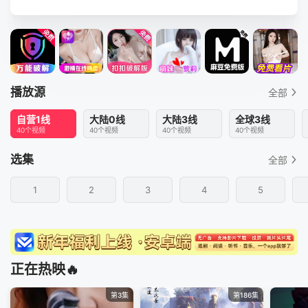
播放源
全部
自营1线
大陆0线
大陆3线
全球3线
40个视频
40个视频
40个视频
40个视频
选集
全部
1
2
3
4
5
正在热映🔥
第3集
第186集