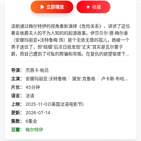
立即播放
收藏
该剧通过梅尔特伊的视角重新演绎《危险关系》，讲述了这位
著名侯爵夫人的不为人知的的起源故事。伊莎贝尔·德·梅尔泰
（安娜玛丽亚•沃特鲁梅 饰）是个无依无靠的孤儿，她被一个
男子迷住了，但“结婚”后次日就发现“丈夫”其实是瓦尔蒙子
爵，而自己遭到了可耻的欺骗和背叛。在复仇的欲望驱使下，
她在风流倜傥的罗森蒙德夫人（戴安•克鲁格）的帮助下，在
巴黎社会中不断攀升。在这个由特权和操纵统治的世界里，她
导演：
杰茜卡·帕吕
的崛起使她成为梅尔泰伊侯爵夫人，在爱情、权力和自由之间
主演：
安娜玛丽亚·沃特鲁梅
/
黛安·克鲁格
/
卢卡斯·布哈沃
/
文
摇摆不定。
片长：
45分钟
语言：
法语
上映：
2025-11-02(美国法语电影节)
更新：
2026-07-14
集数：
6集全
豆瓣：
梅尔特伊