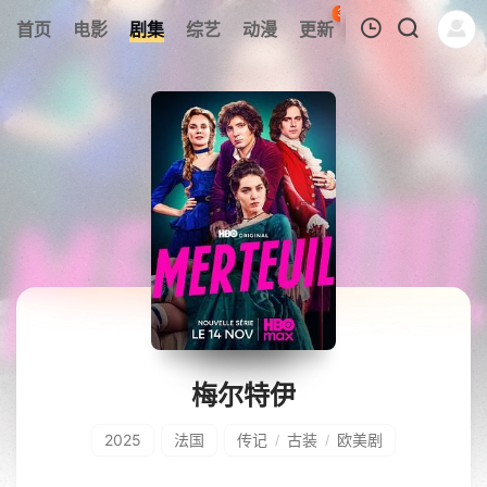
35
首页
电影
剧集
综艺
动漫
更新
热榜
APP
我的观影记录
暂无观看影片的记录
梅尔特伊
2025
法国
传记
古装
欧美剧
/
/