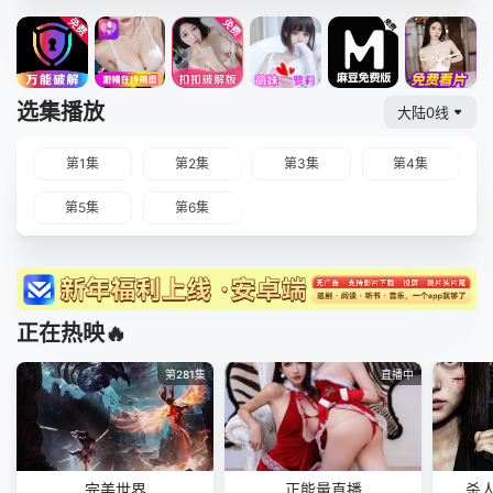
选集播放
大陆0线
第1集
第2集
第3集
第4集
第5集
第6集
正在热映🔥
第281集
直播中
完美世界
正能量直播
杀