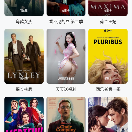
第6集
6集全
6集全
乌鸦女孩
看不见的罪 第二季
荷兰王妃
第4集
注册送8888
9集全
探长林尼
天天送福利
同乐者第一季