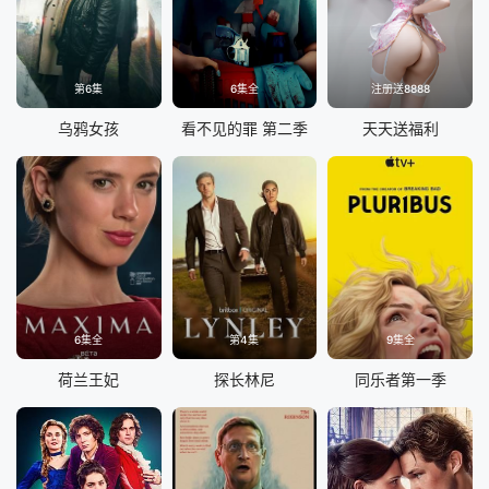
第6集
6集全
注册送8888
乌鸦女孩
看不见的罪 第二季
天天送福利
6集全
第4集
9集全
荷兰王妃
探长林尼
同乐者第一季