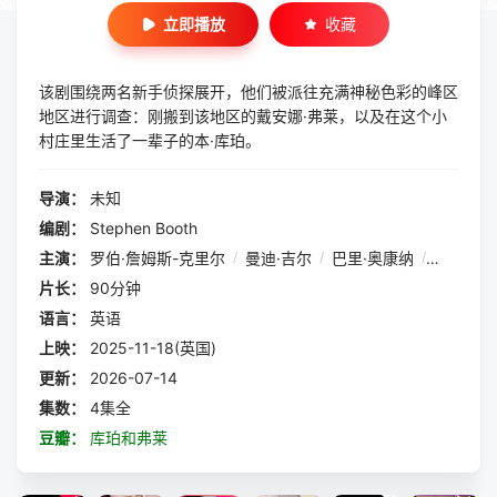
立即播放
收藏
该剧围绕两名新手侦探展开，他们被派往充满神秘色彩的峰区
地区进行调查：刚搬到该地区的戴安娜·弗莱，以及在这个小
村庄里生活了一辈子的本·库珀。
导演：
未知
编剧：
Stephen Booth
主演：
罗伯·詹姆斯-克里尔
/
曼迪·吉尔
/
巴里·奥康纳
/
尼娅姆·
片长：
90分钟
语言：
英语
上映：
2025-11-18(英国)
更新：
2026-07-14
集数：
4集全
豆瓣：
库珀和弗莱