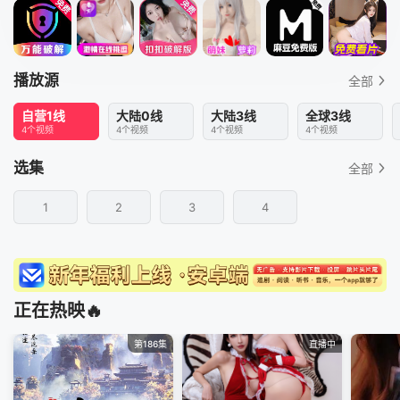
播放源
全部
自营1线
大陆0线
大陆3线
全球3线
4个视频
4个视频
4个视频
4个视频
选集
全部
1
2
3
4
正在热映🔥
第186集
直播中