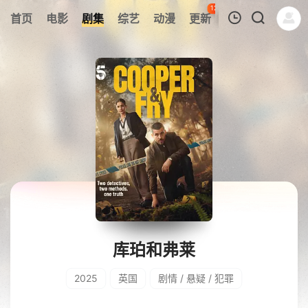
126
首页
电影
剧集
综艺
动漫
更新
热榜
APP
我的观影记录
暂无观看影片的记录
库珀和弗莱
2025
英国
剧情 / 悬疑 / 犯罪