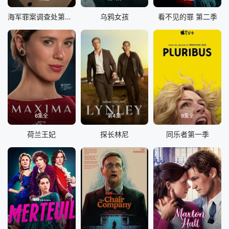
海军罪案调查处第二十三季
乌鸦女孩
看不见的罪 第二季
6集全
第4集
9集全
荷兰王妃
探长林尼
同乐者第一季