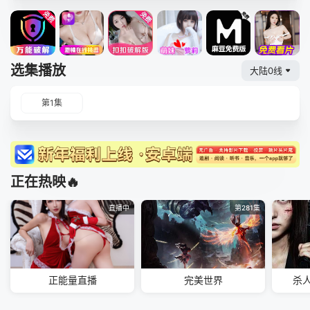
选集播放
大陆0线
第1集
正在热映🔥
直播中
第281集
正能量直播
完美世界
杀