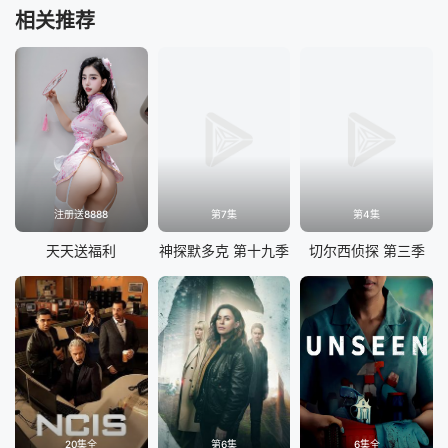
相关推荐
注册送8888
第7集
第4集
天天送福利
神探默多克 第十九季
切尔西侦探 第三季
20集全
第6集
6集全