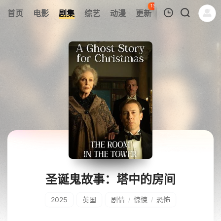
134
首页
电影
剧集
综艺
动漫
更新
热榜
APP
我的观影记录
暂无观看影片的记录
圣诞鬼故事：塔中的房间
2025
英国
剧情
惊悚
恐怖
/
/