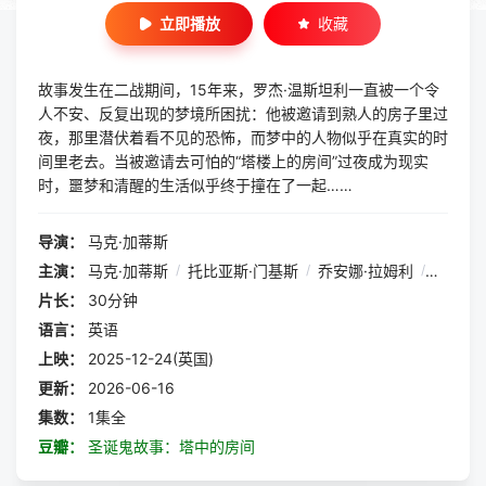
立即播放
收藏
故事发生在二战期间，15年来，罗杰·温斯坦利一直被一个令
人不安、反复出现的梦境所困扰：他被邀请到熟人的房子里过
夜，那里潜伏着看不见的恐怖，而梦中的人物似乎在真实的时
间里老去。当被邀请去可怕的“塔楼上的房间”过夜成为现实
时，噩梦和清醒的生活似乎终于撞在了一起……
导演：
马克·加蒂斯
主演：
马克·加蒂斯
/
托比亚斯·门基斯
/
乔安娜·拉姆利
/
南希·
片长：
30分钟
语言：
英语
上映：
2025-12-24(英国)
更新：
2026-06-16
集数：
1集全
豆瓣：
圣诞鬼故事：塔中的房间