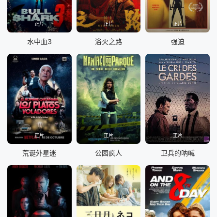
正片
正片
正片
水中血3
浴火之路
强迫
正片
正片
正片
荒诞外星迷
公园疯人
卫兵的呐喊