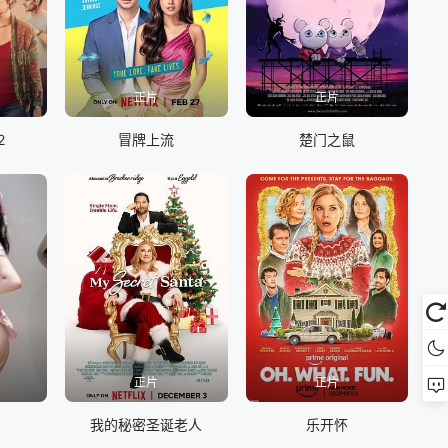
正片
正片
2
冒牌上流
楚门之鼠
8
正片
正片
利
我的秘密圣诞老人
乐开怀