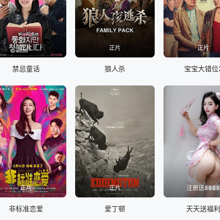
正片
正片
正片
禁忌童话
狼人杀
宝宝大错位
正片
正片
注册送888
非标准恋爱
爱丁顿
天天送福