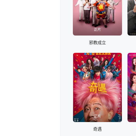
正片
邪教成立
正片
奇遇