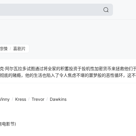
惊悚
喜剧片
/
克·阿尔瓦拉多试图通过将全家的积蓄投资于投机性加密货币来拯救他们
彻底的赌瘾，他的生活也陷入了令人焦虑不堪的噩梦般的恶性循环，这不
孩子。
Vinny
/
Kress
/
Trevor
/
Dawkins
偏南电影节)