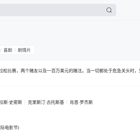
喜剧
剧情片
/
/
场马拉松比赛，两个赌友以及一百万美元的赌注。当一切都处于危急关头时
拉斯·史密斯
/
克里斯汀·古托斯基
/
肖恩·罗杰斯
纳国际电影节)