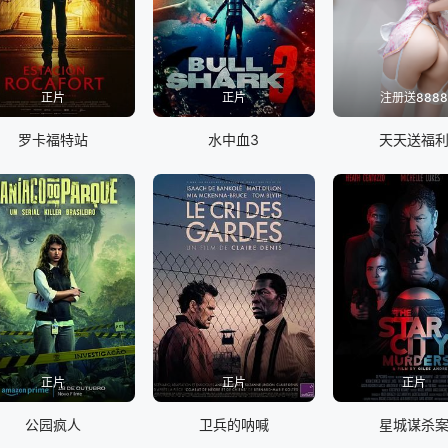
正片
正片
注册送888
罗卡福特站
水中血3
天天送福
正片
正片
正片
公园疯人
卫兵的呐喊
星城谋杀