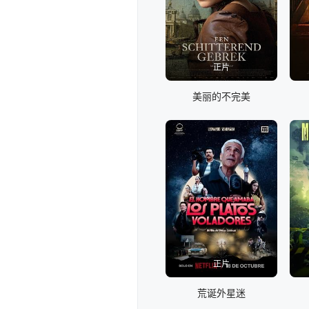
正片
美丽的不完美
正片
荒诞外星迷