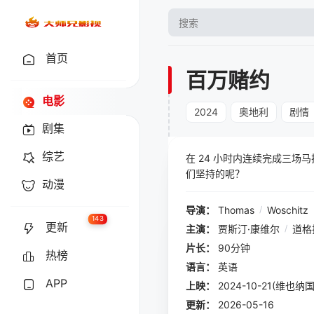
首页
百万赌约
电影
2024
奥地利
剧情
剧集
综艺
在 24 小时内连续完成三
们坚持的呢？
动漫
导演：
Thomas
/
Woschitz
143
更新
主演：
贾斯汀·康维尔
/
道格
片长：
90分钟
热榜
语言：
英语
APP
上映：
2024-10-21(维也
更新：
2026-05-16