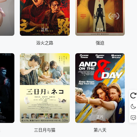
8
正片
正片
利
浴火之路
强迫
正片
正片
案
三日月与猫
第八天