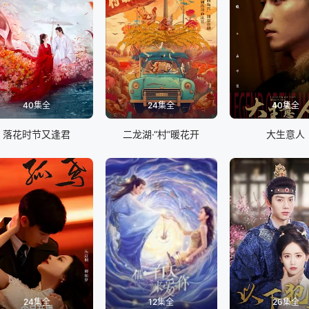
40集全
24集全
40集全
落花时节又逢君
二龙湖·“村”暖花开
大生意人
24集全
12集全
26集全