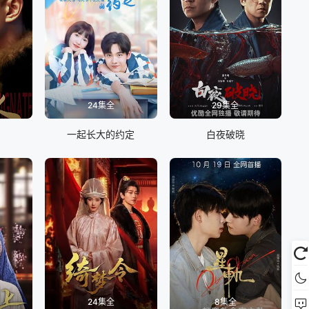
24集全
29集全
一起长大的约定
白夜破晓
24集全
8集全