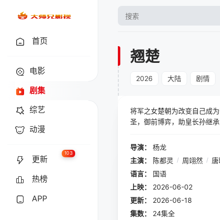
首页
翘楚
电影
2026
大陆
剧情
剧集
综艺
将军之女楚朝为改变自己成为
圣，御前博弈，助皇长孙继承
动漫
兵奋战，彻底改变自己的命运
导演：
杨龙
103
更新
主演：
陈都灵
/
周翊然
/
唐
语言：
国语
热榜
上映：
2026-06-02
APP
更新：
2026-06-18
集数：
24集全