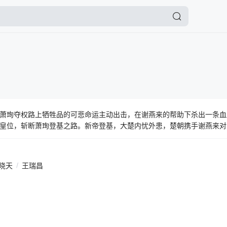
萧珣夺权路上牺牲品的可悲命运主动出击，在谢燕来的帮助下杀出一条血
皇位，斩断萧珣登基之路。新帝登基，大楚内忧外患，楚朝携手谢燕来对
，也让大楚百姓摆脱战火离乱的颠沛命运。
晓天
/
王瑞昌