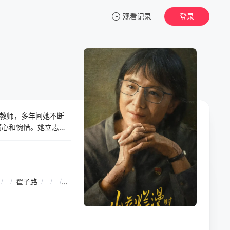
观看记录
登录
我的观影记录
女教师，多年间她不断
暂无观看影片的记录
痛心和惋惜。她立志要
 命运。2008年，全
女高师生们完成了不
大山，改变了命运。
/
/
翟子路
/
/
/
黄米依
/
/
/
曹曦文
/
/
/
张天阳
/
/
/
姜超