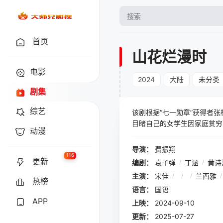
首页
山花烂漫时
电影
2024
大陆
未分类
剧集
综艺
该剧根据“七一勋章”获得者
目睹自己的女学生因家庭贫穷
动漫
办一所全免费的女子高中，让
中国唯一一所全免费的女子高
导演：
费振翔
可能的任务：让学习基础极度
116
更新
编剧：
袁子弹
/
丁涵
/
黄诗
然而随着学校的发展，越来越
主演：
宋佳
/
/
/
兰西雅
/
热榜
语言：
国语
APP
上映：
2024-09-10
更新：
2025-07-27