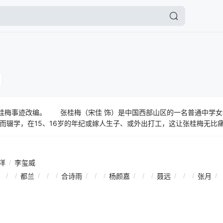
张桂梅事迹改编。 张桂梅（宋佳 饰）是中国西部山区的一名普通中学
而辍学，在15、16岁的年纪或嫁人生子、或外出打工，这让张桂梅无比
这些大山里的女孩获得受教育的机会、能够考上大学、走出大山，彻底改变
中成立，在没老师、没学生、没经费、没经验的重重困境下，张桂梅带领
落后的女高学生们，全部考上了大学。这所女子高中让一批批女孩走出了
洋
/
李玺威
多大山里贫困女生前来报考，新的问题和困难也随之而来……
/
/
都兰
/
/
/
合诗雨
/
/
/
杨颜嘉
/
/
/
聂远
/
/
/
张月
/