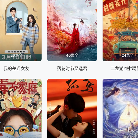
20集全
40集全
24集全
我的差评女友
落花时节又逢君
二龙湖·“村”暖