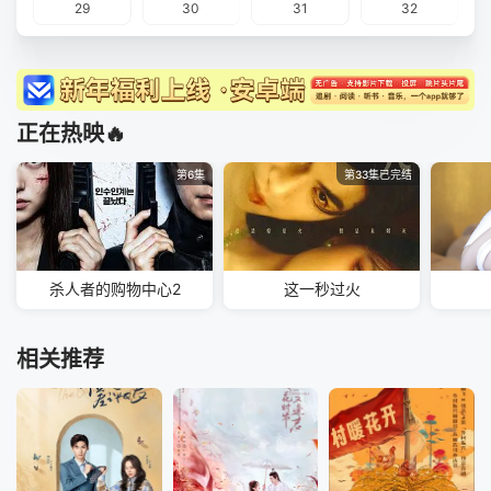
29
30
31
32
正在热映🔥
第6集
第33集已完结
杀人者的购物中心2
这一秒过火
相关推荐