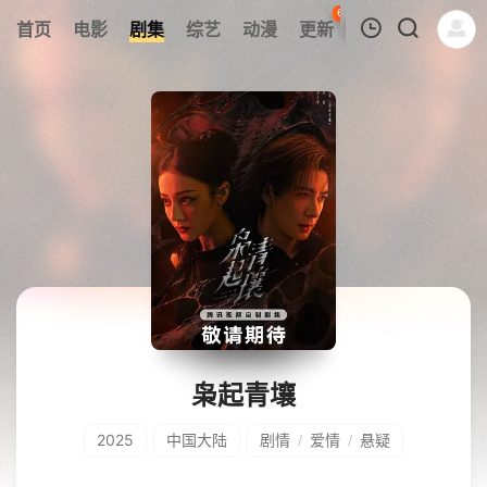
60
首页
电影
剧集
综艺
动漫
更新
热榜
APP
我的观影记录
暂无观看影片的记录
枭起青壤
2025
中国大陆
剧情
爱情
悬疑
/
/