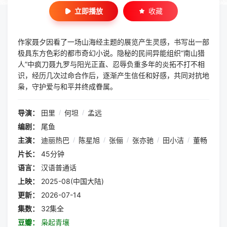
立即播放
收藏
作家聂夕因看了一场山海经主题的展览产生灵感，书写出一部
极具东方色彩的都市奇幻小说。隐秘的民间异能组织“南山猎
人”中疯刀聂九罗与阳光正直、忍辱负重多年的炎拓不打不相
识，经历几次过命合作后，逐渐产生信任和好感，共同对抗地
枭，守护爱与和平并终成眷属。
导演：
田里
/
何坦
/
孟远
编剧：
尾鱼
主演：
迪丽热巴
/
陈星旭
/
张俪
/
张亦驰
/
田小洁
/
董畅
片长：
45分钟
语言：
汉语普通话
上映：
2025-08(中国大陆)
更新：
2026-07-14
集数：
32集全
豆瓣：
枭起青壤