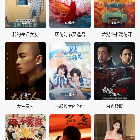
20集全
40集全
24集全
我的差评女友
落花时节又逢君
二龙湖·“村”暖花开
40集全
24集全
29集全
大生意人
一起长大的约定
白夜破晓