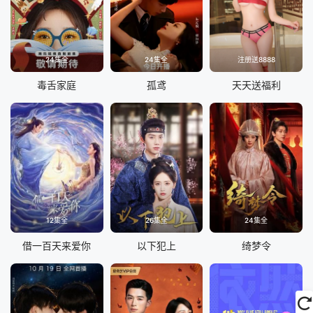
24集全
24集全
注册送8888
毒舌家庭
孤鸢
天天送福利
12集全
26集全
24集全
借一百天来爱你
以下犯上
绮梦令