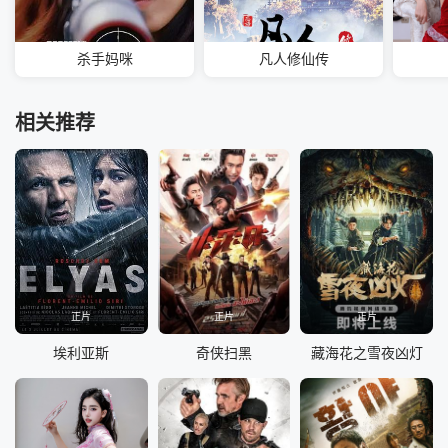
杀手妈咪
凡人修仙传
相关推荐
正片
正片
正片
埃利亚斯
奇侠扫黑
藏海花之雪夜凶灯