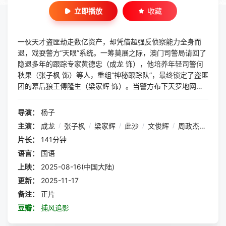
立即播放
收藏
一伙天才盗匪劫走数亿资产，却凭借超强反侦察能力全身而
退，戏耍警方“天眼”系统。一筹莫展之际，澳门司警局请回了
隐退多年的跟踪专家黄德忠（成龙 饰），他培养年轻司警何
秋果（张子枫 饰）等人，重组“神秘跟踪队”，最终锁定了盗匪
团的幕后狼王傅隆生（梁家辉 饰）。当警方布下天罗地网之
时，盗匪团也设下局中局，斗智斗勇斗心眼，一场高端猫鼠局
拉开帷幕......
导演：
杨子
主演：
成龙
/
张子枫
/
梁家辉
/
此沙
/
文俊辉
/
周政杰
/
王紫
片长：
141分钟
语言：
国语
上映：
2025-08-16(中国大陆)
更新：
2025-11-17
备注：
正片
豆瓣：
捕风追影