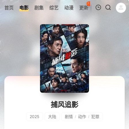
137
首页
电影
剧集
综艺
动漫
更新
热榜
APP
我的观影记录
暂无观看影片的记录
捕风追影
2025
大陆
剧情
动作
犯罪
/
/