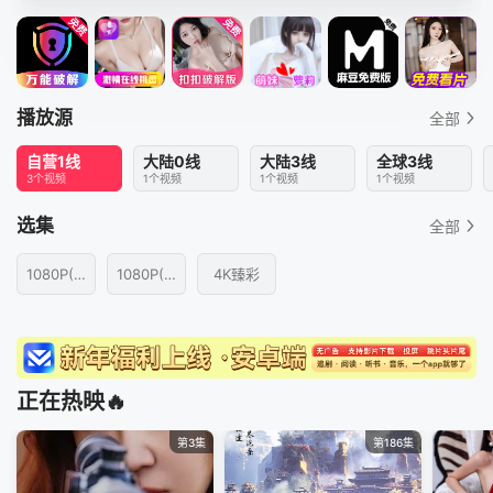
播放源
全部
自营1线
大陆0线
大陆3线
全球3线
3个视频
1个视频
1个视频
1个视频
选集
全部
1080P(国语)
1080P(粤语)
4K臻彩
正在热映🔥
第3集
第186集