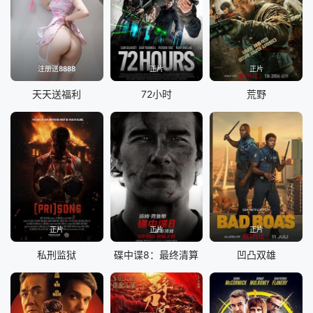
注册送8888
正片
正片
天天送福利
72小时
荒野
正片
正片
正片
私刑监狱
碟中谍8：最终清算
凹凸双雄