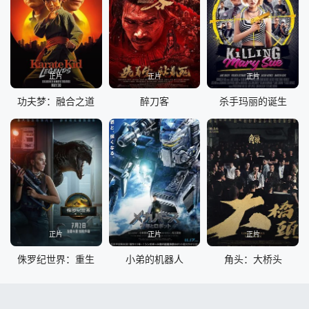
正片
正片
正片
功夫梦：融合之道
醉刀客
杀手玛丽的诞生
正片
正片
正片
侏罗纪世界：重生
小弟的机器人
角头：大桥头