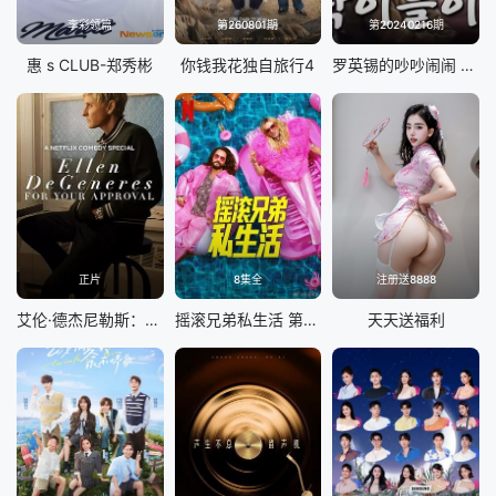
李彩领篇
第260801期
第20240216期
惠 s CLUB-郑秀彬
你钱我花独自旅行4
罗英锡的吵吵闹闹 蹦蹦地球游戏厅篇
正片
8集全
注册送8888
艾伦·德杰尼勒斯：请你许可
摇滚兄弟私生活 第二季
天天送福利