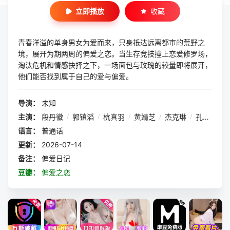
立即播放
收藏
青春洋溢的单身男女为爱而来，只身抵达远离都市的荒野之
境，展开为期两周的偏爱之恋。当生存竞技撞上恋爱修罗场，
淘汰危机和情感抉择之下，一场面包与玫瑰的较量即将展开，
他们能否找到属于自己的爱与偏爱。
导演：
未知
主演：
段丹徽
/
郭镇滔
/
杭真羽
/
黄靖芝
/
杰克琳
/
孔曦晨
/
语言：
普通话
更新：
2026-07-14
备注：
偏爱日记
豆瓣：
偏爱之恋