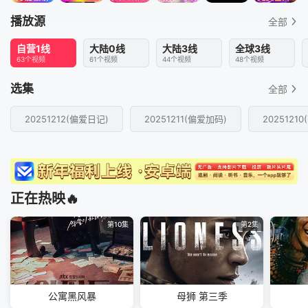
播放源
全部
自营1线
大陆0线
大陆3线
全球3线
63个视频
61个视频
44个视频
48个视频
选集
全部
20251212(偏爱日记)
20251211(偏爱加码)
2025121
正在热映🔥
第10集
第2集
公寓黑风暴
母狮 第三季