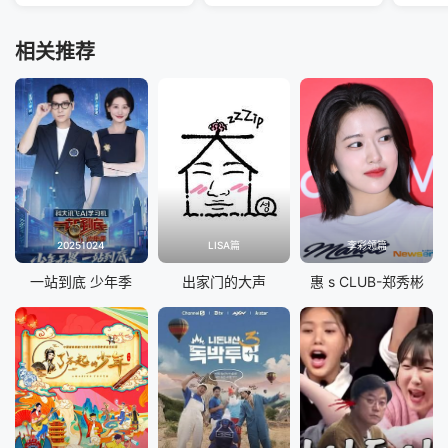
相关推荐
20251024
LISA篇
李彩领篇
一站到底 少年季
出家门的大声
惠 s CLUB-郑秀彬