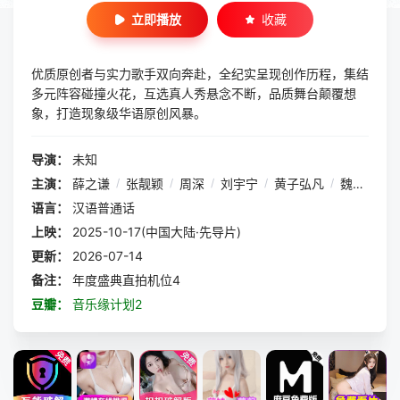
立即播放
收藏
优质原创者与实力歌手双向奔赴，全纪实呈现创作历程，集结
多元阵容碰撞火花，互选真人秀悬念不断，品质舞台颠覆想
象，打造现象级华语原创风暴。
导演：
未知
主演：
薛之谦
/
张靓颖
/
周深
/
刘宇宁
/
黄子弘凡
/
魏翔
/
欧
语言：
汉语普通话
上映：
2025-10-17(中国大陆·先导片)
更新：
2026-07-14
备注：
年度盛典直拍机位4
豆瓣：
音乐缘计划2