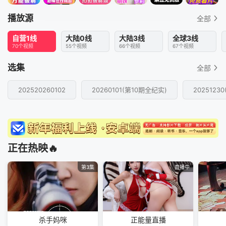
播放源
全部
自营1线
大陆0线
大陆3线
全球3线
70个视频
55个视频
66个视频
67个视频
选集
全部
202520260102
20260101(第10期全纪实)
2025123
正在热映🔥
第3集
直播中
杀手妈咪
正能量直播