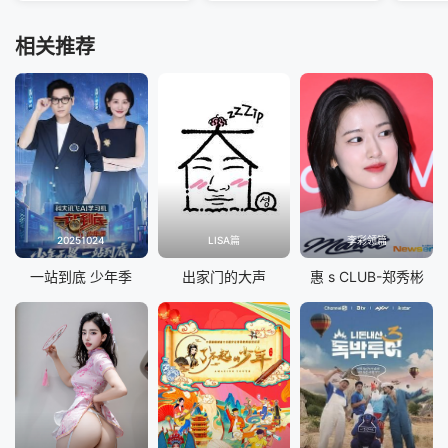
相关推荐
20251024
LISA篇
李彩领篇
一站到底 少年季
出家门的大声
惠 s CLUB-郑秀彬