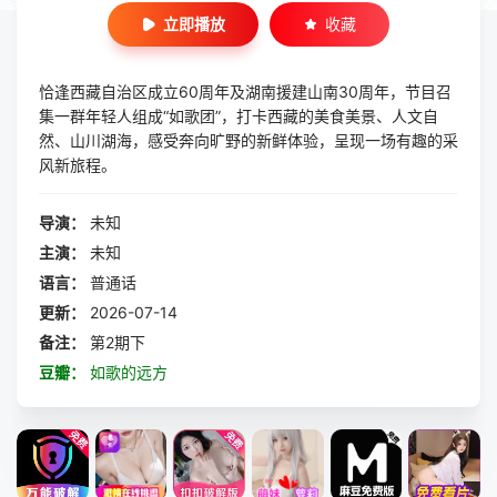
立即播放
收藏
恰逢西藏自治区成立60周年及湖南援建山南30周年，节目召
集一群年轻人组成“如歌团”，打卡西藏的美食美景、人文自
然、山川湖海，感受奔向旷野的新鲜体验，呈现一场有趣的采
风新旅程。
导演：
未知
主演：
未知
语言：
普通话
更新：
2026-07-14
备注：
第2期下
豆瓣：
如歌的远方