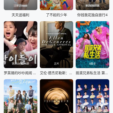
注册送8888
第10期
第260801期
天天送福利
了不起的少年
你钱我花独自旅行4
第20240216期
正片
8集全
罗英锡的吵吵闹闹 蹦蹦地球游戏厅篇
艾伦·德杰尼勒斯：请你许可
摇滚兄弟私生活 第二季