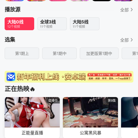
播放源
全部
大陆0线
全球3线
大陆5线
12个视频
11个视频
11个视频
选集
全部
第1期上
第1期中
加更版第1期中
第
正在热映🔥
直播中
第9集
正能量直播
公寓黑风暴