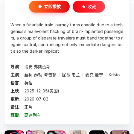
立即播放
收藏
When a futuristic train journey turns chaotic due to a tech
genius's malevolent hacking of brain-implanted passenge
rs, a group of disparate travelers must band together to r
egain control, confronting not only immediate dangers bu
t also the darker implicat
导演：
瑞安·弗朗西斯
主演：
丝柯·泰勒-考普顿
/
妮基·韦兰
/
麦克·曼宁
/
Kristos
/
An
语言：
英语
上映：
2025-12-05(美国)
更新：
2026-07-03
备注：
正片
豆瓣：
高速列车