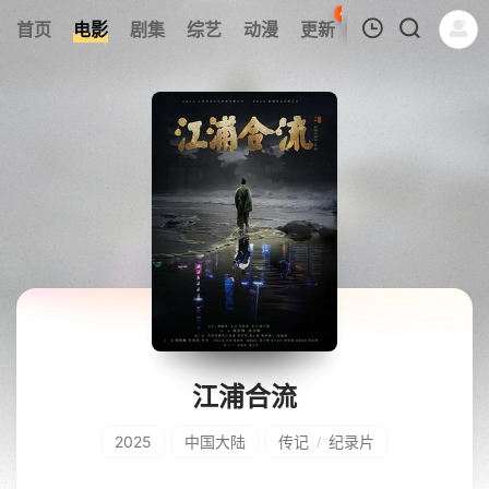
41
首页
电影
剧集
综艺
动漫
更新
热榜
APP
我的观影记录
暂无观看影片的记录
江浦合流
2025
中国大陆
传记
纪录片
/