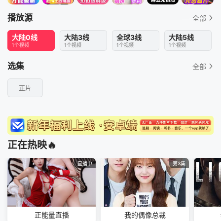
播放源
全部
大陆0线
大陆3线
全球3线
大陆5线
1个视频
1个视频
1个视频
1个视频
选集
全部
正片
正在热映🔥
直播中
第3集
正能量直播
我的偶像总裁