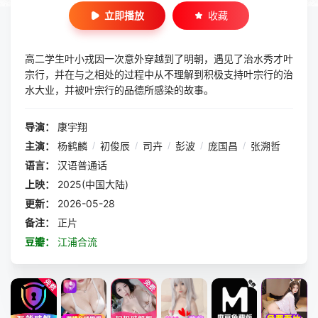
立即播放
收藏
高二学生叶小戎因一次意外穿越到了明朝，遇见了治水秀才叶
宗行，并在与之相处的过程中从不理解到积极支持叶宗行的治
水大业，并被叶宗行的品德所感染的故事。
导演：
康宇翔
主演：
杨鹤麟
/
初俊辰
/
司卉
/
彭波
/
庞国昌
/
张溯哲
语言：
汉语普通话
上映：
2025(中国大陆)
更新：
2026-05-28
备注：
正片
豆瓣：
江浦合流