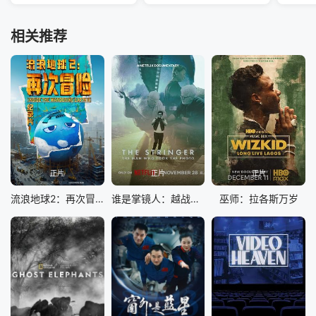
相关推荐
正片
正片
正片
流浪地球2：再次冒险
谁是掌镜人：越战经典照片之谜
巫师：拉各斯万岁