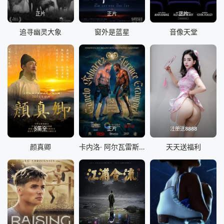
正片
正片
正片
追寻幽灵大象
窗外是蓝星
音像天堂
5集全
正片
注册送8888
颜真卿
卡内洛· 阿尔瓦雷斯 vs 特伦斯·克劳福德
天天送福利